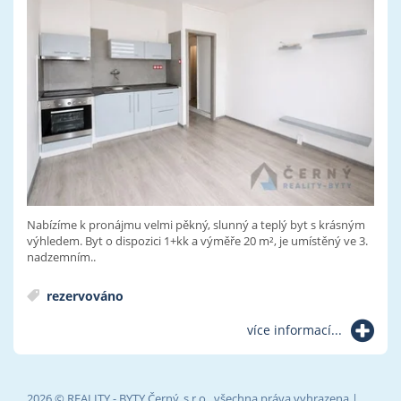
Nabízíme k pronájmu velmi pěkný, slunný a teplý byt s krásným
výhledem. Byt o dispozici 1+kk a výměře 20 m², je umístěný ve 3.
nadzemním..
rezervováno
více informací...
2026 © REALITY - BYTY Černý, s.r.o., všechna práva vyhrazena |