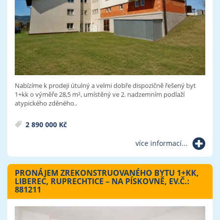
Nabízíme k prodeji útulný a velmi dobře dispozičně řešený byt
1+kk o výměře 28,5 m², umístěný ve 2. nadzemním podlaží
atypického zděného..
2 890 000 Kč
více informací...
PRONÁJEM ZREKONSTRUOVANÉHO BYTU 1+KK,
LIBEREC, RUPRECHTICE – NA PÍSKOVNĚ, EV.Č.:
881211