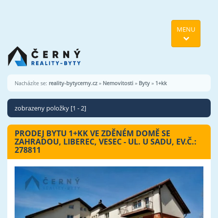
MENU
Nacházíte se:
reality-bytycerny.cz
»
Nemovitosti
»
Byty
»
1+kk
zobrazeny položky [1 - 2]
PRODEJ BYTU 1+KK VE ZDĚNÉM DOMĚ SE
ZAHRADOU, LIBEREC, VESEC - UL. U SADU, EV.Č.:
278811