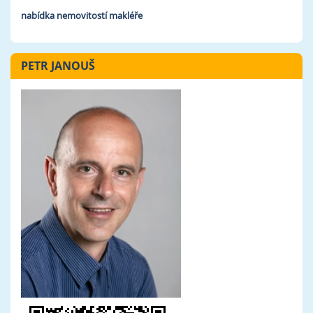
nabídka nemovitostí makléře
PETR JANOUŠ