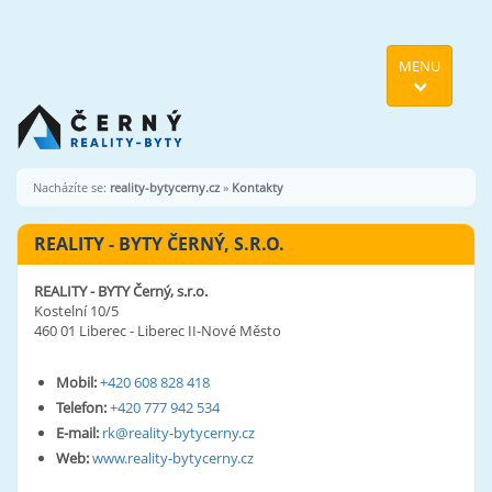
MENU
Nacházíte se:
reality-bytycerny.cz
»
Kontakty
REALITY - BYTY ČERNÝ, S.R.O.
REALITY - BYTY Černý, s.r.o.
Kostelní 10/5
460 01 Liberec - Liberec II-Nové Město
Mobil:
+420 608 828 418
Telefon:
+420 777 942 534
E-mail:
rk@reality-bytycerny.cz
Web:
www.reality-bytycerny.cz