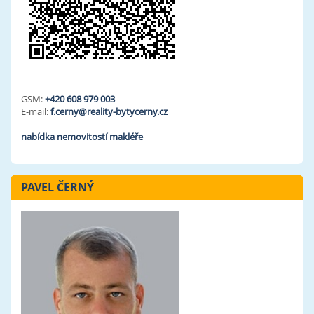
GSM:
+420 608 979 003
E-mail:
f.cerny@reality-bytycerny.cz
nabídka nemovitostí makléře
PAVEL ČERNÝ