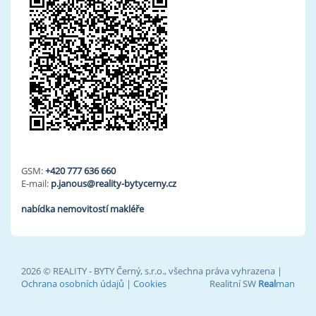
GSM:
+420 777 636 660
E-mail:
p.janous@reality-bytycerny.cz
nabídka nemovitostí makléře
2026 © REALITY - BYTY Černý, s.r.o., všechna práva vyhrazena |
Ochrana osobních údajů
|
Cookies
Realitní SW
Real
man