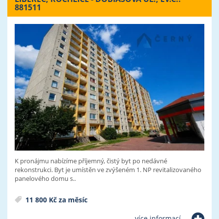
881511
K pronájmu nabízíme příjemný, čistý byt po nedávné
rekonstrukci. Byt je umístěn ve zvýšeném 1. NP revitalizovaného
panelového domu s..
11 800 Kč za měsíc
více informací...