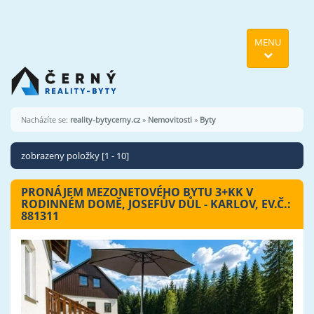
MENU
Nacházíte se:
reality-bytycerny.cz
»
Nemovitosti
»
Byty
zobrazeny položky [1 - 10]
PRONÁJEM MEZONETOVÉHO BYTU 3+KK V
RODINNÉM DOMĚ, JOSEFŮV DŮL - KARLOV, EV.Č.:
881311