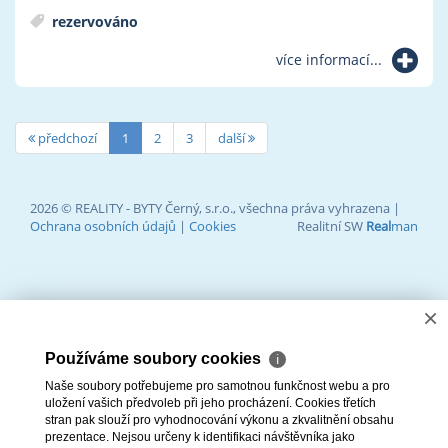
rezervováno
více informací...
předchozí
1
2
3
další
2026 © REALITY - BYTY Černý, s.r.o., všechna práva vyhrazena |
Ochrana osobních údajů
|
Cookies
Realitní SW
Real
man
×
Používáme soubory cookies
ℹ
Naše soubory potřebujeme pro samotnou funkčnost webu a pro
uložení vašich předvoleb při jeho procházení. Cookies třetích
stran pak slouží pro vyhodnocování výkonu a zkvalitnění obsahu
prezentace. Nejsou určeny k identifikaci návštěvníka jako