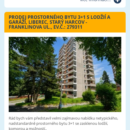
PRODEJ PROSTORNÉHO BYTU 3+1 S LODŽIÍ A
GARÁŽÍ, LIBEREC, STARÝ HARCOV -
FRANKLINOVA UL., EV.Č.: 279311
Rád bych vám představil velmi zajímavou nabídku netypického,
nadstandardně prostorného bytu 3+1 se zasklenou lodžií,
komorou a možností..