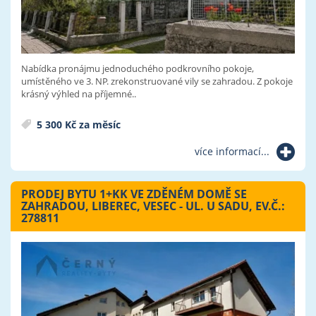
Nabídka pronájmu jednoduchého podkrovního pokoje,
umístěného ve 3. NP. zrekonstruované vily se zahradou. Z pokoje
krásný výhled na příjemné..
5 300 Kč za měsíc
více informací...
PRODEJ BYTU 1+KK VE ZDĚNÉM DOMĚ SE
ZAHRADOU, LIBEREC, VESEC - UL. U SADU, EV.Č.:
278811