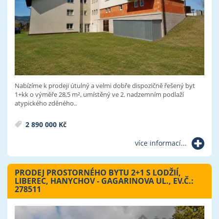
Nabízíme k prodeji útulný a velmi dobře dispozičně řešený byt
1+kk o výměře 28,5 m², umístěný ve 2. nadzemním podlaží
atypického zděného..
2 890 000 Kč
více informací...
PRODEJ PROSTORNÉHO BYTU 2+1 S LODŽIÍ,
LIBEREC, HANYCHOV - GAGARINOVA UL., EV.Č.:
278511