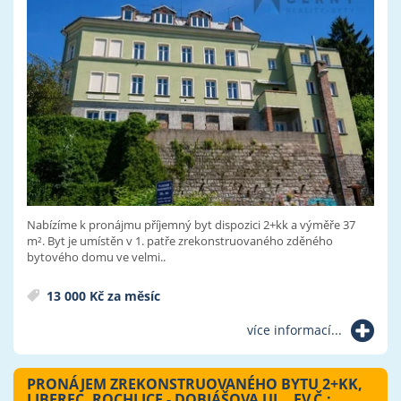
Nabízíme k pronájmu příjemný byt dispozici 2+kk a výměře 37
m². Byt je umístěn v 1. patře zrekonstruovaného zděného
bytového domu ve velmi..
13 000 Kč za měsíc
více informací...
PRONÁJEM ZREKONSTRUOVANÉHO BYTU 2+KK,
LIBEREC, ROCHLICE - DOBIÁŠOVA UL., EV.Č.: