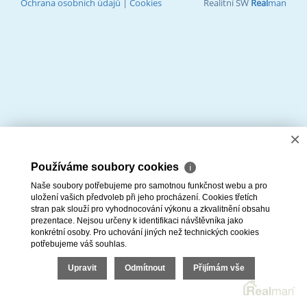
Ochrana osobních údajů
|
Cookies
Realitní SW
Real
man
×
Používáme soubory cookies
ℹ
Naše soubory potřebujeme pro samotnou funkčnost webu a pro
uložení vašich předvoleb při jeho procházení. Cookies třetích
stran pak slouží pro vyhodnocování výkonu a zkvalitnění obsahu
prezentace. Nejsou určeny k identifikaci návštěvníka jako
konkrétní osoby. Pro uchování jiných než technických cookies
potřebujeme váš souhlas.
Upravit
Odmítnout
Přijímám vše