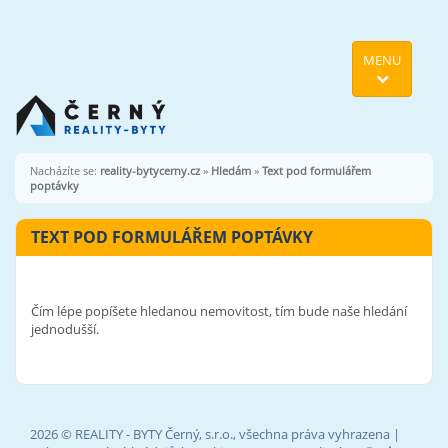
MENU
Nacházíte se:
reality-bytycerny.cz
»
Hledám
»
Text pod formulářem
poptávky
TEXT POD FORMULÁŘEM POPTÁVKY
Čím lépe popíšete hledanou nemovitost, tím bude naše hledání
jednodušší.
2026 © REALITY - BYTY Černý, s.r.o., všechna práva vyhrazena |