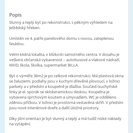
Popis
Slunný a teplý byt po rekonstrukci, s pěkným výhledem na
Ještědský hřeben.
Umístěn ve 4. patře panelového domu s novou, zateplenou
fasádou.
Velmi klidná lokalita, v blízkosti samotného centra. V dosahu je
veškerá občanská vybavenost – autobusové a vlakové nádraží,
MHD, škola, školka, supermarket BILLA.
Byt o výměře 36m2 je po celkové rekonstrukci. Má plastová okna
se žaluziemi, podlahy jsou v kuchyni dřevěné plovoucí, v ložnici
parkety a v předsíni a koupelně je dlažba. Součástí kuchyňské
linky je el. sporák se sklokeramickou deskou. Koupelna je
vybavena sprchovým koutem a umyvadlem, WC je odděleno
zděnou příčkou. V ložnici je prostorná vestavěná skříň. V předsíni
jsou nové interiérové dveře a další úložné prostory.
Díky jižní orientaci je byt slunný a teplý a má tudíž nízké náklady
na vytápění.