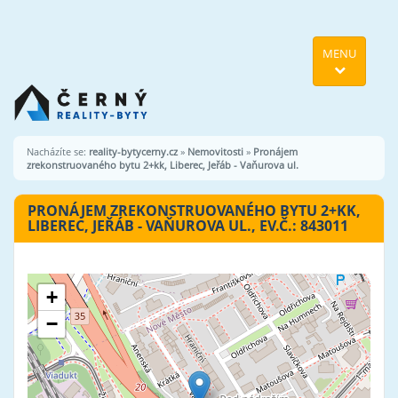
MENU
Nacházíte se:
reality-bytycerny.cz
»
Nemovitosti
»
Pronájem
zrekonstruovaného bytu 2+kk, Liberec, Jeřáb - Vaňurova ul.
PRONÁJEM ZREKONSTRUOVANÉHO BYTU 2+KK,
LIBEREC, JEŘÁB - VAŇUROVA UL., EV.Č.: 843011
+
−