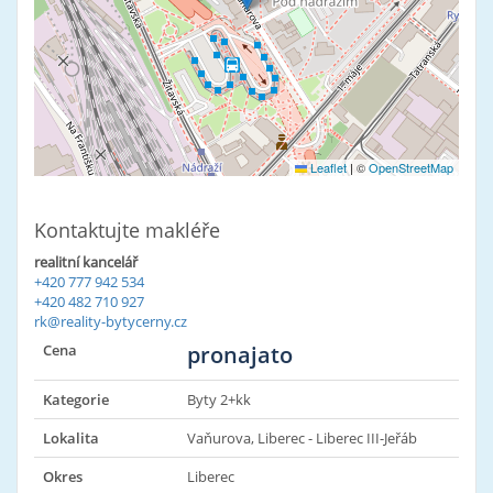
Leaflet
|
©
OpenStreetMap
Kontaktujte makléře
realitní kancelář
+420 777 942 534
+420 482 710 927
rk@reality-bytycerny.cz
Cena
pronajato
Kategorie
Byty 2+kk
Lokalita
Vaňurova, Liberec - Liberec III-Jeřáb
Okres
Liberec