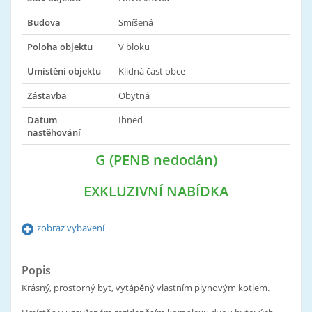
Budova
Smíšená
Poloha objektu
V bloku
Umístění objektu
Klidná část obce
Zástavba
Obytná
Datum
Ihned
nastěhování
G (PENB nedodán)
EXKLUZIVNÍ NABÍDKA
zobraz vybavení
Popis
Krásný, prostorný byt, vytápěný vlastním plynovým kotlem.