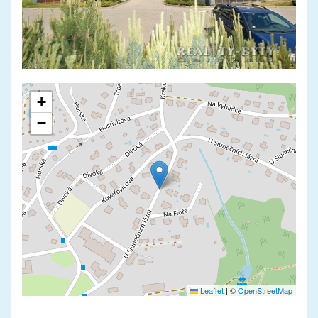
+
−
Leaflet
|
©
OpenStreetMap