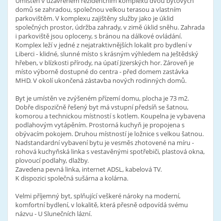
Umístěn v uzavřeném rezidenčním komplexu dvou bytových
domů se zahradou, společnou velkou terasou a vlastním
parkovištěm. V komplexu zajištěny služby jako je úklid
společných prostor, údržba zahrady, v zimě úklid sněhu. Zahrada
i parkoviště jsou oploceny, s bránou na dálkové ovládání.
Komplex leží v jedné z nejatraktivnějších lokalit pro bydlení v
Liberci - klidné, slunné místo s krásným výhledem na Ještědský
hřeben, v blízkosti přírody, na úpatí Jizerských hor. Zároveň je
místo výborně dostupné do centra - před domem zastávka
MHD. V okolí ukončená zástavba nových rodinných domů.
Byt je umístěn ve zvýšeném přízemí domu, plocha je 73 m2.
Dobře dispozičně řešený byt má vstupní předsíň se šatnou,
komorou a technickou místností s kotlem. Koupelna je vybavena
podlahovým vytápěním. Prostorná kuchyň je propojena s
obývacím pokojem. Druhou místností je ložnice s velkou šatnou.
Nadstandardní vybavení bytu je vesměs zhotovené na míru -
rohová kuchyňská linka s vestavěnými spotřebiči, plastová okna,
plovoucí podlahy, dlažby.
Zavedena pevná linka, internet ADSL, kabelová TV.
K dispozici společná sušárna a kolárna.
Velmi příjemný byt, splňující veškeré nároky na moderní,
komfortní bydlení, v lokalitě, která přesně odpovídá svému
názvu - U Slunečních lázní.