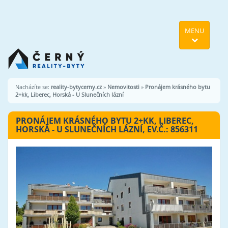
MENU
Nacházíte se:
reality-bytycerny.cz
»
Nemovitosti
»
Pronájem krásného bytu
2+kk, Liberec, Horská - U Slunečních lázní
PRONÁJEM KRÁSNÉHO BYTU 2+KK, LIBEREC,
HORSKÁ - U SLUNEČNÍCH LÁZNÍ, EV.Č.: 856311