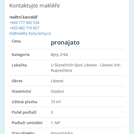
Kontaktujte makléře
realitní kancelář
+420 777 942 534
+420 482 710 927
rk@reality-bytycerny.cz
Cena
pronajato
Kategorie
Byty 2+kk
Lokalita
U Slunečních lázní, Liberec - Liberec XIV-
Ruprechtice
Okres
Liberec
Vlastnictví
Osobní
Užitná plocha
73 m²
Počet podlaží
3
Podlaží umístění
1. NP
Stav objektu
Novostavba