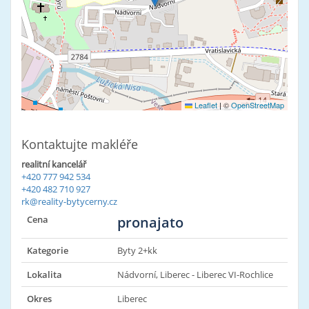
Leaflet
|
©
OpenStreetMap
Kontaktujte makléře
realitní kancelář
+420 777 942 534
+420 482 710 927
rk@reality-bytycerny.cz
Cena
pronajato
Kategorie
Byty 2+kk
Lokalita
Nádvorní, Liberec - Liberec VI-Rochlice
Okres
Liberec