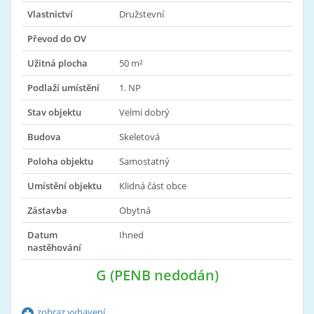
Vlastnictví
Družstevní
Převod do OV
Užitná plocha
50 m²
Podlaží umístění
1. NP
Stav objektu
Velmi dobrý
Budova
Skeletová
Poloha objektu
Samostatný
Umístění objektu
Klidná část obce
Zástavba
Obytná
Datum
Ihned
nastěhování
G (PENB nedodán)
zobraz vybavení