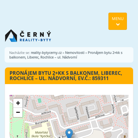
MENU
Nacházíte se:
reality-bytycerny.cz
»
Nemovitosti
»
Pronájem bytu 2+kk s
balkonem, Liberec, Rochlice – ul. Nádvorní
PRONÁJEM BYTU 2+KK S BALKONEM, LIBEREC,
ROCHLICE – UL. NÁDVORNÍ, EV.Č.: 859311
+
−