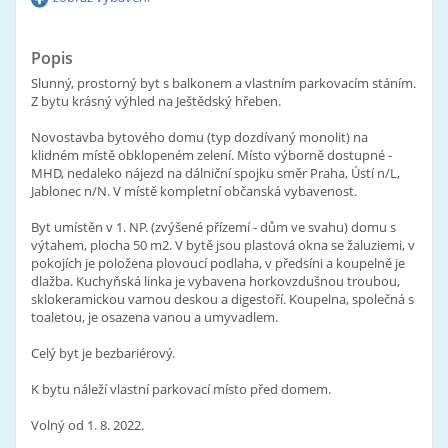
Popis
Slunný, prostorný byt s balkonem a vlastním parkovacím stáním.
Z bytu krásný výhled na Ještědský hřeben.
Novostavba bytového domu (typ dozdívaný monolit) na
klidném místě obklopeném zelení. Místo výborně dostupné -
MHD, nedaleko nájezd na dálniční spojku směr Praha, Ústí n/L,
Jablonec n/N. V místě kompletní občanská vybavenost.
Byt umístěn v 1. NP. (zvýšené přízemí - dům ve svahu) domu s
výtahem, plocha 50 m2. V bytě jsou plastová okna se žaluziemi, v
pokojích je položena plovoucí podlaha, v předsíni a koupelně je
dlažba. Kuchyňská linka je vybavena horkovzdušnou troubou,
sklokeramickou varnou deskou a digestoří. Koupelna, společná s
toaletou, je osazena vanou a umyvadlem.
Celý byt je bezbariérový.
K bytu náleží vlastní parkovací místo před domem.
Volný od 1. 8. 2022.