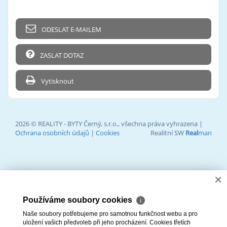
ODESLAT E-MAILEM
ZASLAT DOTAZ
Vytisknout
2026 © REALITY - BYTY Černý, s.r.o., všechna práva vyhrazena |
Ochrana osobních údajů
|
Cookies
Realitní SW
Real
man
×
Používáme soubory cookies
ℹ
Naše soubory potřebujeme pro samotnou funkčnost webu a pro
uložení vašich předvoleb při jeho procházení. Cookies třetích