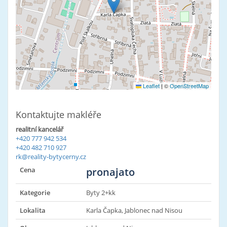
Leaflet
|
©
OpenStreetMap
Kontaktujte makléře
realitní kancelář
+420 777 942 534
+420 482 710 927
rk@reality-bytycerny.cz
Cena
pronajato
Kategorie
Byty 2+kk
Lokalita
Karla Čapka, Jablonec nad Nisou