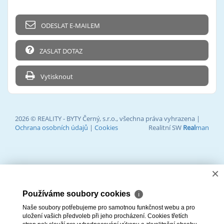
ODESLAT E-MAILEM
ZASLAT DOTAZ
Vytisknout
2026 © REALITY - BYTY Černý, s.r.o., všechna práva vyhrazena |
Ochrana osobních údajů
|
Cookies
Realitní SW
Real
man
×
Používáme soubory cookies
ℹ
Naše soubory potřebujeme pro samotnou funkčnost webu a pro
uložení vašich předvoleb při jeho procházení. Cookies třetích