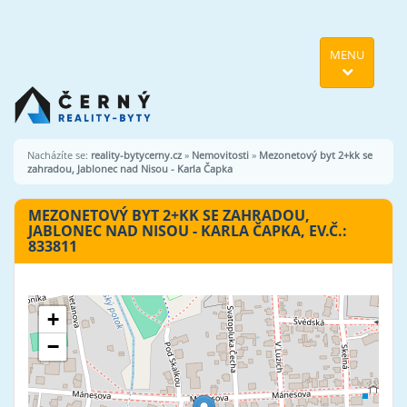
MENU
Nacházíte se:
reality-bytycerny.cz
»
Nemovitosti
»
Mezonetový byt 2+kk se
zahradou, Jablonec nad Nisou - Karla Čapka
MEZONETOVÝ BYT 2+KK SE ZAHRADOU,
JABLONEC NAD NISOU - KARLA ČAPKA, EV.Č.:
833811
+
−