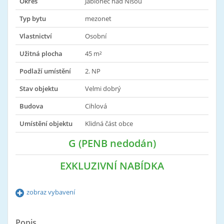
Okres
Jablonec nad Nisou
Typ bytu
mezonet
Vlastnictví
Osobní
Užitná plocha
45 m²
Podlaží umístění
2. NP
Stav objektu
Velmi dobrý
Budova
Cihlová
Umístění objektu
Klidná část obce
G (PENB nedodán)
EXKLUZIVNÍ NABÍDKA
zobraz vybavení
Popis