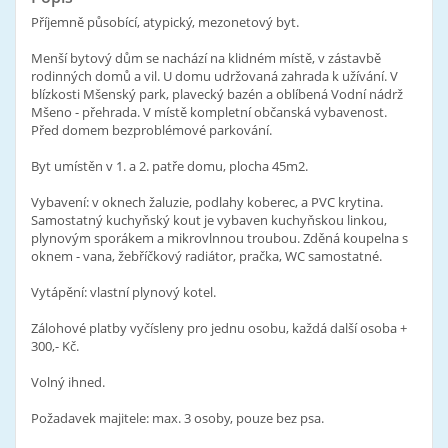
Příjemně působící, atypický, mezonetový byt.
Menší bytový dům se nachází na klidném místě, v zástavbě
rodinných domů a vil. U domu udržovaná zahrada k užívání. V
blízkosti Mšenský park, plavecký bazén a oblíbená Vodní nádrž
Mšeno - přehrada. V místě kompletní občanská vybavenost.
Před domem bezproblémové parkování.
Byt umístěn v 1. a 2. patře domu, plocha 45m2.
Vybavení: v oknech žaluzie, podlahy koberec, a PVC krytina.
Samostatný kuchyňský kout je vybaven kuchyňskou linkou,
plynovým sporákem a mikrovlnnou troubou. Zděná koupelna s
oknem - vana, žebříčkový radiátor, pračka, WC samostatné.
Vytápění: vlastní plynový kotel.
Zálohové platby vyčísleny pro jednu osobu, každá další osoba +
300,- Kč.
Volný ihned.
Požadavek majitele: max. 3 osoby, pouze bez psa.