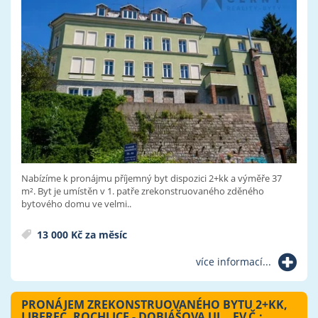
Nabízíme k pronájmu příjemný byt dispozici 2+kk a výměře 37
m². Byt je umístěn v 1. patře zrekonstruovaného zděného
bytového domu ve velmi..
13 000 Kč za měsíc
více informací...
PRONÁJEM ZREKONSTRUOVANÉHO BYTU 2+KK,
LIBEREC, ROCHLICE - DOBIÁŠOVA UL., EV.Č.: