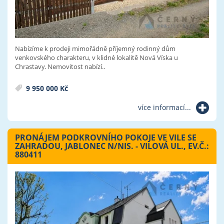
Nabízíme k prodeji mimořádně příjemný rodinný dům
venkovského charakteru, v klidné lokalitě Nová Víska u
Chrastavy. Nemovitost nabízí..
9 950 000 Kč
více informací...
PRONÁJEM PODKROVNÍHO POKOJE VE VILE SE
ZAHRADOU, JABLONEC N/NIS. - VILOVÁ UL., EV.Č.:
880411