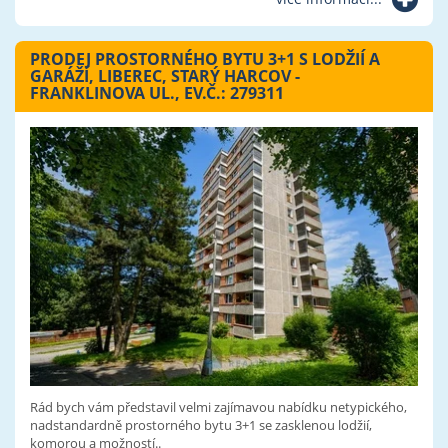
PRODEJ PROSTORNÉHO BYTU 3+1 S LODŽIÍ A
GARÁŽÍ, LIBEREC, STARÝ HARCOV -
FRANKLINOVA UL., EV.Č.: 279311
Rád bych vám představil velmi zajímavou nabídku netypického,
nadstandardně prostorného bytu 3+1 se zasklenou lodžií,
komorou a možností..