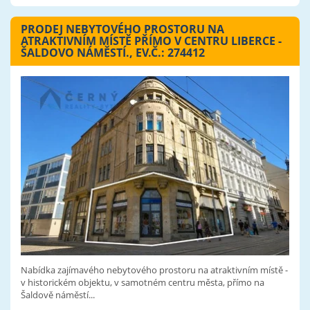
PRODEJ NEBYTOVÉHO PROSTORU NA
ATRAKTIVNÍM MÍSTĚ PŘÍMO V CENTRU LIBERCE -
ŠALDOVO NÁMĚSTÍ., EV.Č.: 274412
Nabídka zajímavého nebytového prostoru na atraktivním místě -
v historickém objektu, v samotném centru města, přímo na
Šaldově náměstí...