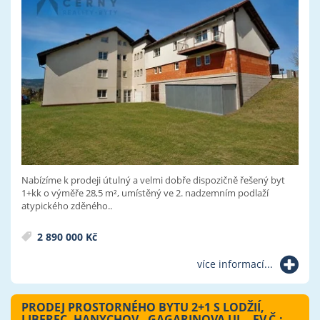
Nabízíme k prodeji útulný a velmi dobře dispozičně řešený byt
1+kk o výměře 28,5 m², umístěný ve 2. nadzemním podlaží
atypického zděného..
2 890 000 Kč
více informací...
PRODEJ PROSTORNÉHO BYTU 2+1 S LODŽIÍ,
LIBEREC, HANYCHOV - GAGARINOVA UL., EV.Č.: