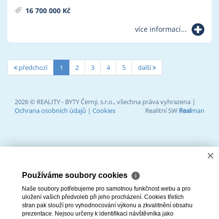
16 700 000 Kč
více informací...
předchozí
1
2
3
4
5
další
2026 © REALITY - BYTY Černý, s.r.o., všechna práva vyhrazena |
Ochrana osobních údajů
|
Cookies
Realitní SW
Real
man
×
Používáme soubory cookies
ℹ
Naše soubory potřebujeme pro samotnou funkčnost webu a pro
uložení vašich předvoleb při jeho procházení. Cookies třetích
stran pak slouží pro vyhodnocování výkonu a zkvalitnění obsahu
prezentace. Nejsou určeny k identifikaci návštěvníka jako