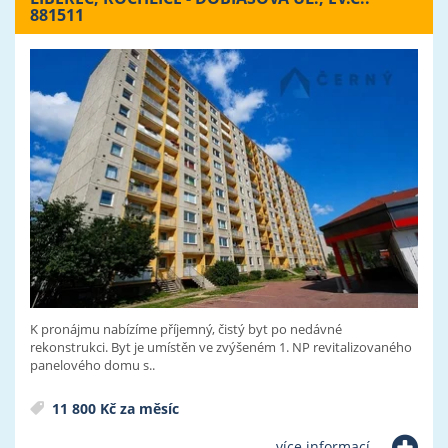
881511
K pronájmu nabízíme příjemný, čistý byt po nedávné
rekonstrukci. Byt je umístěn ve zvýšeném 1. NP revitalizovaného
panelového domu s..
11 800 Kč za měsíc
více informací...