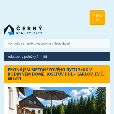
MENU
Nacházíte se:
reality-bytycerny.cz
»
Nemovitosti
zobrazeny položky [1 - 10]
PRONÁJEM MEZONETOVÉHO BYTU 3+KK V
RODINNÉM DOMĚ, JOSEFŮV DŮL - KARLOV, EV.Č.:
881311