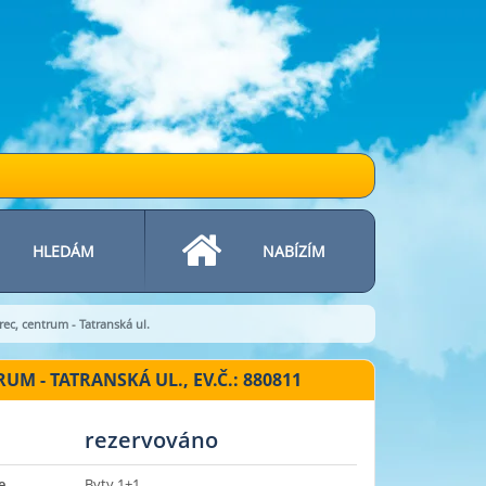
HLEDÁM
NABÍZÍM
c, centrum - Tatranská ul.
 - TATRANSKÁ UL., EV.Č.: 880811
rezervováno
e
Byty 1+1