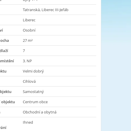
Tatranská, Liberec III-Jeřáb
Liberec
ví
Osobní
locha
27 m²
dlaží
7
umístění
3. NP
ektu
Velmi dobrý
Cihlová
bjektu
Samostatný
 objektu
Centrum obce
a
Obchodní a obytná
Ihned
vání