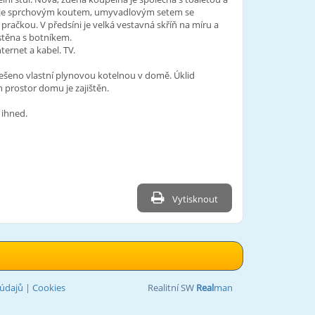
je sprchovým koutem, umyvadlovým setem se
 pračkou. V předsíni je velká vestavná skříň na míru a
stěna s botníkem.
ternet a kabel. TV.
ešeno vlastní plynovou kotelnou v domě. Úklid
 prostor domu je zajištěn.
 ihned.
Vytisknout
údajů
|
Cookies
Realitní SW
Real
man