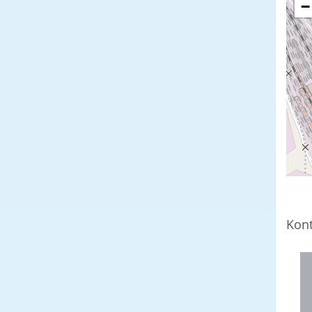
−
Kont