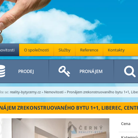
vitosti
O společnosti
Služby
Reference
Kontakty
PRODEJ
PRONÁJEM
te se:
reality-bytycerny.cz
»
Nemovitosti
»
Pronájem zrekonstruovaného bytu 1+1, Libere
ÁJEM ZREKONSTRUOVANÉHO BYTU 1+1, LIBEREC, CENTRUM
Cena
Kategori