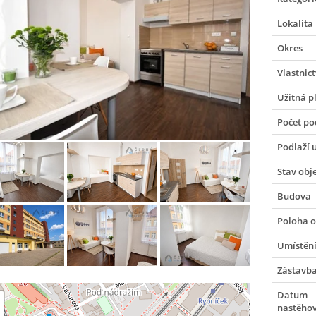
Lokalita
Okres
Vlastnict
Užitná p
Počet po
Podlaží 
Stav obj
Budova
Poloha o
Umístění
Zástavb
Datum
nastěho