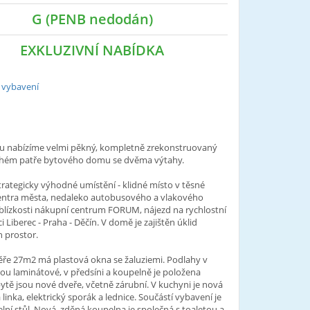
G (PENB nedodán)
EXKLUZIVNÍ NABÍDKA
 vybavení
u nabízíme velmi pěkný, kompletně zrekonstruovaný
uhém patře bytového domu se dvěma výtahy.
ategicky výhodné umístění - klidné místo v těsné
centra města, nedaleko autobusového a vlakového
 blízkosti nákupní centrum FORUM, nájezd na rychlostní
 Liberec - Praha - Děčín. V domě je zajištěn úklid
 prostor.
ře 27m2 má plastová okna se žaluziemi. Podlahy v
sou laminátové, v předsíni a koupelně je položena
bytě jsou nové dveře, včetně zárubní. V kuchyni je nová
linka, elektrický sporák a lednice. Součástí vybavení je
elní stůl. Nová, zděná koupelna je společná s toaletou a