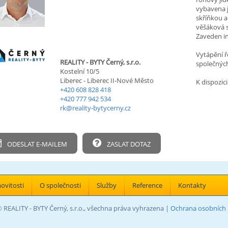
vybavena 
skříňkou a
věšáková 
Zaveden in
Vytápění ř
REALITY - BYTY Černý, s.r.o.
společných
Kostelní 10/5
Liberec - Liberec II-Nové Město
K dispozici
+420 608 828 418
+420 777 942 534
rk@reality-bytycerny.cz
ODESLAT E-MAILEM
ZASLAT DOTAZ
vitosti
O společnosti
Služby
Reference
Kontakty
 REALITY - BYTY Černý, s.r.o., všechna práva vyhrazena |
Ochrana osobních 