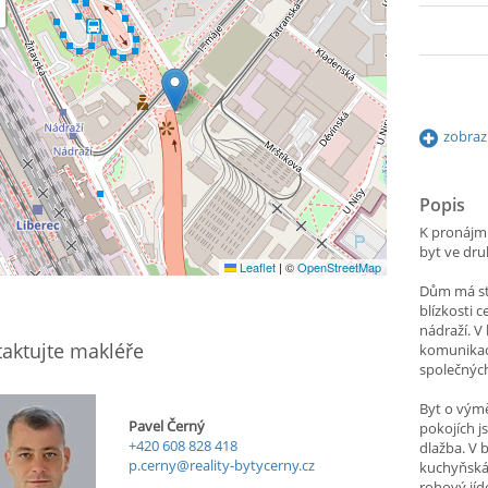
zobraz
Popis
K pronájm
byt ve dr
Leaflet
|
©
OpenStreetMap
Dům má str
blízkosti 
nádraží. V
aktujte makléře
komunikaci
společných
Byt o výmě
Pavel Černý
pokojích j
+420 608 828 418
dlažba. V 
p.cerny@reality-bytycerny.cz
kuchyňská 
rohový jíd