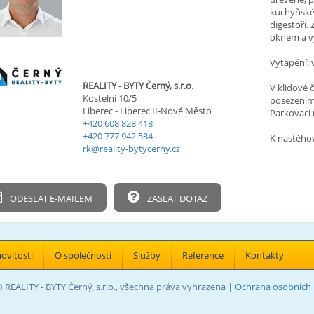
kuchyňské
digestoří.
oknem a v
Vytápění: 
REALITY - BYTY Černý, s.r.o.
V klidové 
Kostelní 10/5
posezením,
Liberec - Liberec II-Nové Město
Parkovací 
+420 608 828 418
+420 777 942 534
K nastěhov
rk@reality-bytycerny.cz
ODESLAT E-MAILEM
ZASLAT DOTAZ
vitosti
O společnosti
Služby
Reference
Kontakty
 REALITY - BYTY Černý, s.r.o., všechna práva vyhrazena |
Ochrana osobních 