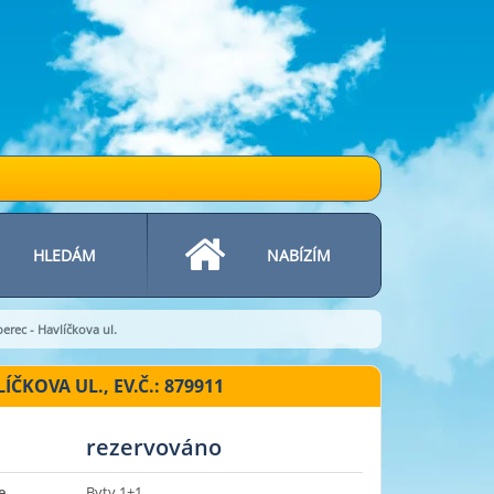
HLEDÁM
NABÍZÍM
rec - Havlíčkova ul.
KOVA UL., EV.Č.: 879911
rezervováno
e
Byty 1+1