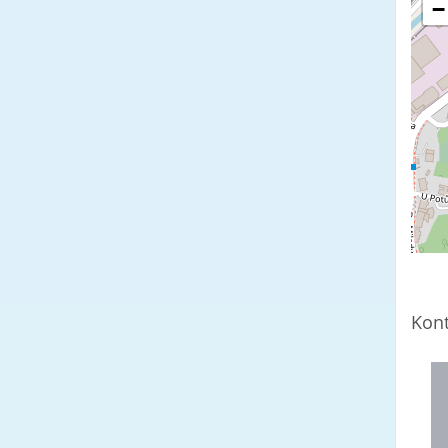
−
Kont