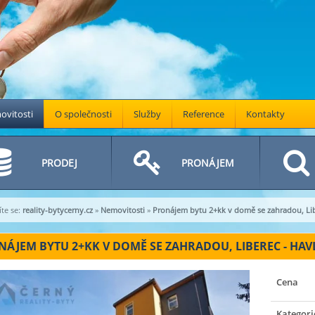
vitosti
O společnosti
Služby
Reference
Kontakty
PRODEJ
PRONÁJEM
te se:
reality-bytycerny.cz
»
Nemovitosti
»
Pronájem bytu 2+kk v domě se zahradou, Libe
ÁJEM BYTU 2+KK V DOMĚ SE ZAHRADOU, LIBEREC - HAVLÍČ
Cena
Kategori