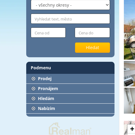
Hledat
Podmenu
Prodej
Pronájem
Hledám
Nabízím
+