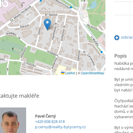
zobraz
Popis
Nabídka p
nedávné r
Leaflet
|
©
OpenStreetMap
Byt je umí
vlastním 
byt nabízí
aktujte makléře
Čtyřpodla
Nachází se
domů, v d
Pavel Černý
vybavenos
+420 608 828 418
p.cerny@reality-bytycerny.cz
Byt o výmě
dřevěné, p