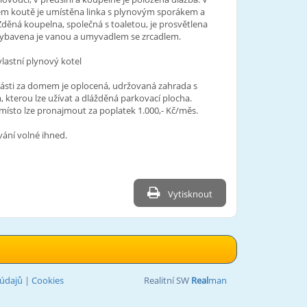
m koutě je umístěna linka s plynovým sporákem a
 Zděná koupelna, společná s toaletou, je prosvětlena
ybavena je vanou a umyvadlem se zrcadlem.
vlastní plynový kotel
části za domem je oplocená, udržovaná zahrada s
 kterou lze užívat a dlážděná parkovací plocha.
místo lze pronajmout za poplatek 1.000,- Kč/měs.
ání volné ihned.
Vytisknout
údajů
|
Cookies
Realitní SW
Real
man