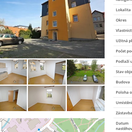
Lokalita
Okres
Vlastnict
Užitná p
Počet po
Podlaží 
Stav obj
Budova
Poloha o
Umístění
Zástavb
Datum
nastěho