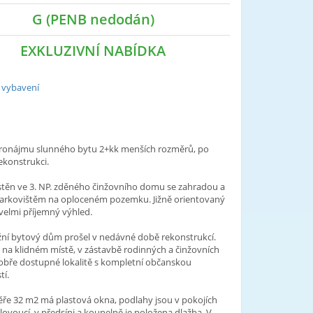
G (PENB nedodán)
EXKLUZIVNÍ NABÍDKA
 vybavení
ronájmu slunného bytu 2+kk menších rozměrů, po
ekonstrukci.
stěn ve 3. NP. zděného činžovního domu se zahradou a
parkovištěm na oploceném pozemku. Jižně orientovaný
 velmi příjemný výhled.
žní bytový dům prošel v nedávné době rekonstrukcí.
 na klidném místě, v zástavbě rodinných a činžovních
obře dostupné lokalitě s kompletní občanskou
tí.
ře 32 m2 má plastová okna, podlahy jsou v pokojích
lovoucí, v předsíni a koupelně je položena dlažba. V