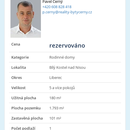
Pavel Černý
+420 608 828 418
p.cerny@reality-bytycerny.cz
Cena
rezervováno
Kategorie
Rodinné domy
Lokalita
Bílý Kostel nad Nisou
Okres
Liberec
Velikost
5 a více pokojů
Užitná plocha
180 m²
Plocha pozemku
1.793 m²
Zastavěná plocha
101 m²
Počet podlaží
1