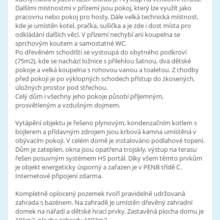
Dalšími místnostmi v přízemí jsou pokoj, který lze využít jako
pracovnu nebo pokoj pro hosty. Dále velká technická místnost,
kde je umístěn kotel, pračka, sušička a je zde i dost místa pro
odkládání dalších věcí. V přízemí nechybí ani koupelna se
sprchovým koutem a samostatné WC.
Po dřevěném schodišti se vystoupá do obytného podkroví
(75m2), kde se nachází ložnice s přilehlou šatnou, dva dětské
pokoje a velká koupelna s rohovou vanou a toaletou. Z chodby
před pokoji je po výklopných schodech přístup do zkosených,
úložných prostor pod střechou.
Celý dům i všechny jeho pokoje působí příjemným,
prosvětleným a vzdušným dojmem.
Vytápění objektu je řešeno plynovým, kondenzačním kotlem s
bojlerem a přídavným zdrojem jsou krbová kamna umístěná v
obývacím pokoji. V celém domě je instalováno podlahové topení.
Dům je zateplen, okna jsou opatřena trojskly, výstup na terasu
řešen posuvným systémem HS portál. Díky všem těmto prvkům
je objekt energeticky úsporný a zařazen je v PENB třídě C.
Internetové připojení zdarma.
Kompletně oplocený pozemek tvoří pravidelně udržovaná
zahrada s bazénem. Na zahradě je umístěn dřevěný zahradní
domek na nářadí a dětské hrací prvky. Zastavěná plocha domu je