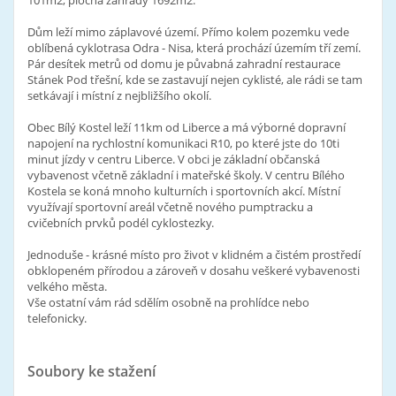
101m2, plocha zahrady 1692m2.
Dům leží mimo záplavové území. Přímo kolem pozemku vede
oblíbená cyklotrasa Odra - Nisa, která prochází územím tří zemí.
Pár desítek metrů od domu je půvabná zahradní restaurace
Stánek Pod třešní, kde se zastavují nejen cyklisté, ale rádi se tam
setkávají i místní z nejbližšího okolí.
Obec Bílý Kostel leží 11km od Liberce a má výborné dopravní
napojení na rychlostní komunikaci R10, po které jste do 10ti
minut jízdy v centru Liberce. V obci je základní občanská
vybavenost včetně základní i mateřské školy. V centru Bílého
Kostela se koná mnoho kulturních i sportovních akcí. Místní
využívají sportovní areál včetně nového pumptracku a
cvičebních prvků podél cyklostezky.
Jednoduše - krásné místo pro život v klidném a čistém prostředí
obklopeném přírodou a zároveň v dosahu veškeré vybavenosti
velkého města.
Vše ostatní vám rád sdělím osobně na prohlídce nebo
telefonicky.
Soubory ke stažení