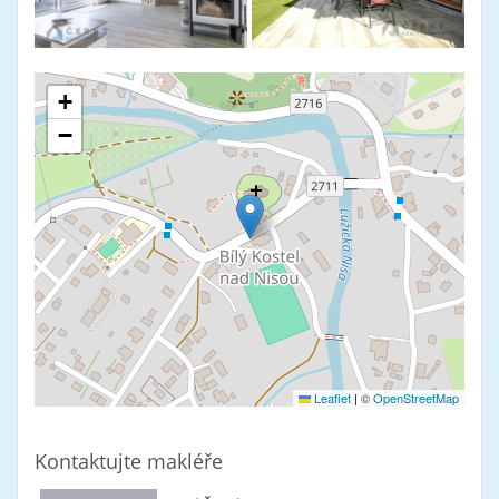
+
−
Leaflet
|
©
OpenStreetMap
Kontaktujte makléře