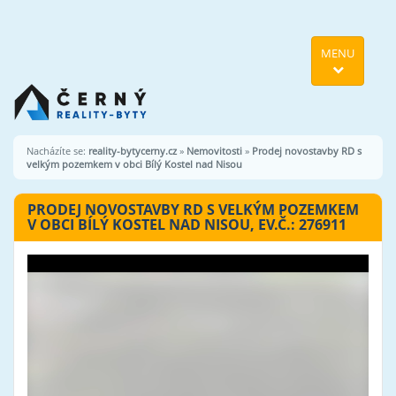
MENU
Nacházíte se:
reality-bytycerny.cz
»
Nemovitosti
»
Prodej novostavby RD s
velkým pozemkem v obci Bílý Kostel nad Nisou
PRODEJ NOVOSTAVBY RD S VELKÝM POZEMKEM
V OBCI BÍLÝ KOSTEL NAD NISOU, EV.Č.: 276911