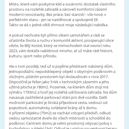
Místo, které vám poskytne klid a soukromí, dostatek vlastního
prostoru na rozlehlé zahradě a zároveň komfortní zázemí
moderní novostavby. Bez práce, bez starostí - vše nové, v
perfektním stavu - jen se nastěhovat a spokojeně žít.
Takto se dá v jedné větě shrnout moje následující nabídka.
A pokud nechcete být přímo vlkem samotářem a rádi se
účastníte života a ruchu v komunitě aktivní, prosperující obce
vězte, že Bílý Kostel, který se mimochodem stal vesnicí roku
2023, vám dokáže nabídnout mnoho, ať už máte rádi historii,
kulturu, sport nebo přírodu.
Ale o tom později, teď už si pojďme představit nabízený dům.
Jednopodlažní, nepodsklepený objekt s obytným podkrovím a
úložným, půdním prostorem byl zkolaudován v roce 2017.
Dispozičně je řešen jako 5+kk s technickým zázemím a jeho
užitná plocha je 180m2. Pozemek, na kterém dům stojí má
výměru 1793m2 a tvoří jej rozlehlá udržovaná zahrada. Na dům
navazuje zastřešené parkovací stání pro dvě vozidla. Další
možností parkování je široká příjezdová cesta, vedoucí od
pojezdové, automaticky ovládané brány až k domu.
V přízemí objektu (75m2) se nachází vstupní předsíň, odkud
vedou samostatné dveře do všech místností a schodiště do
podkroví. Centrem domu je velmi prostorný obývací pokoj s
kuchyňskou a jídelní částí. Odtud je i výstup na venkovní terasu.