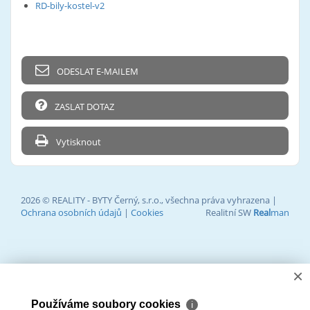
RD-bily-kostel-v2
ODESLAT E-MAILEM
ZASLAT DOTAZ
Vytisknout
2026 © REALITY - BYTY Černý, s.r.o., všechna práva vyhrazena |
Ochrana osobních údajů
|
Cookies
Realitní SW
Real
man
×
Používáme soubory cookies
ℹ