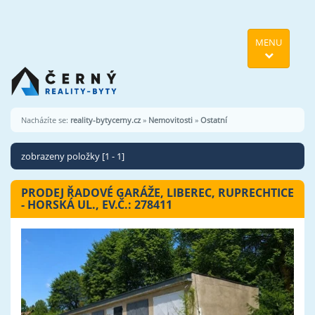
MENU
Nacházíte se:
reality-bytycerny.cz
»
Nemovitosti
»
Ostatní
zobrazeny položky [1 - 1]
PRODEJ ŘADOVÉ GARÁŽE, LIBEREC, RUPRECHTICE
- HORSKÁ UL., EV.Č.: 278411