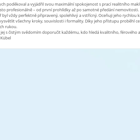
ch poděkoval a vyjádřil svou maximální spokojenost s prací realitního makl
to profesionálně – od první prohlídky až po samotné předání nemovitosti.
 byl vždy perfektně připravený, spolehlivý a vstřícný. Oceňuji jeho rychlou 
vysvětlit všechny kroky, souvislosti i formality. Díky jeho přístupu proběhl ce
ch rukou.
ej s čistým svědomím doporučit každému, kdo hledá kvalitního, férového a 
 Kübel