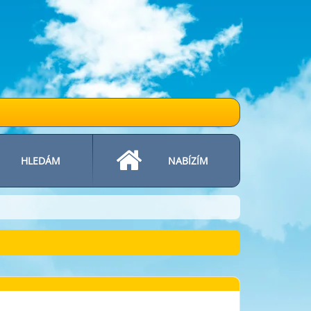
HLEDÁM
NABÍZÍM