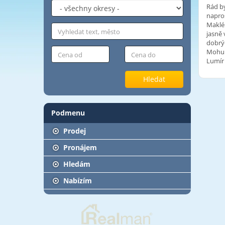
Rád by
napros
Makléř
jasně 
dobrý
Mohu j
Lumír
Hledat
Podmenu
Prodej
Pronájem
Hledám
Nabízím