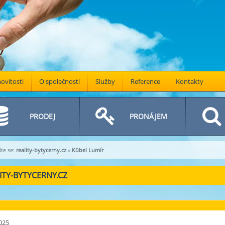
vitosti
O společnosti
Služby
Reference
Kontakty
PRODEJ
PRONÁJEM
te se:
reality-bytycerny.cz
»
Kübel Lumír
ITY-BYTYCERNY.CZ
025