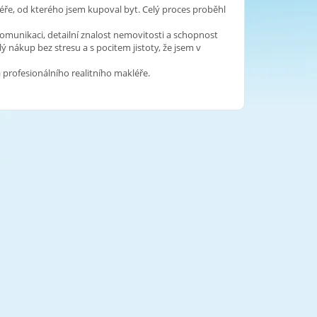
éře, od kterého jsem kupoval byt. Celý proces proběhl
komunikaci, detailní znalost nemovitosti a schopnost
lý nákup bez stresu a s pocitem jistoty, že jsem v
profesionálního realitního makléře.