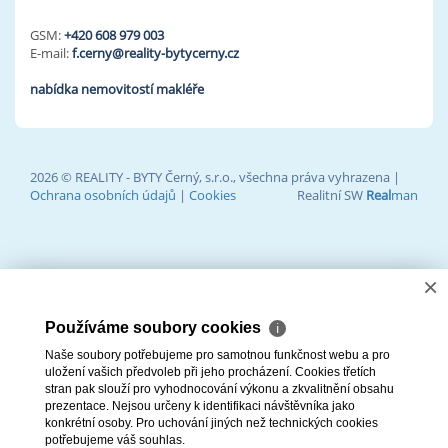
GSM:
+420 608 979 003
E-mail:
f.cerny@reality-bytycerny.cz
nabídka nemovitostí makléře
2026 © REALITY - BYTY Černý, s.r.o., všechna práva vyhrazena |
Ochrana osobních údajů
|
Cookies
Realitní SW
Real
man
×
Používáme soubory cookies
ℹ
Naše soubory potřebujeme pro samotnou funkčnost webu a pro
uložení vašich předvoleb při jeho procházení. Cookies třetích
stran pak slouží pro vyhodnocování výkonu a zkvalitnění obsahu
prezentace. Nejsou určeny k identifikaci návštěvníka jako
konkrétní osoby. Pro uchování jiných než technických cookies
potřebujeme váš souhlas.