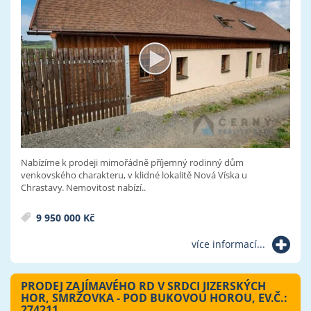
Nabízíme k prodeji mimořádně příjemný rodinný dům
venkovského charakteru, v klidné lokalitě Nová Víska u
Chrastavy. Nemovitost nabízí..
9 950 000 Kč
více informací...
PRODEJ ZAJÍMAVÉHO RD V SRDCI JIZERSKÝCH
HOR, SMRŽOVKA - POD BUKOVOU HOROU, EV.Č.:
274211