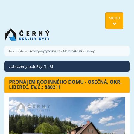
MENU
Nacházíte se:
reality-bytycerny.cz
»
Nemovitosti
»
Domy
zobrazeny položky [1 - 8]
PRONÁJEM RODINNÉHO DOMU - OSEČNÁ, OKR.
LIBEREC, EV.Č.: 880211