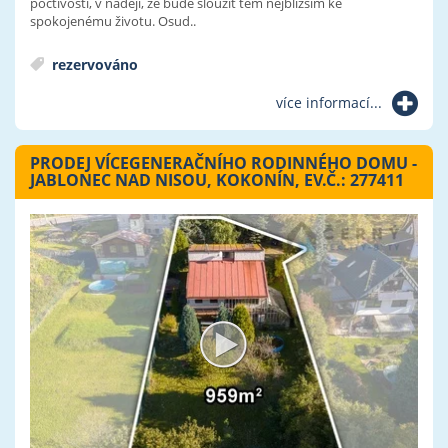
poctivostí, v naději, že bude sloužit těm nejbližším ke
spokojenému životu. Osud..
rezervováno
více informací...
PRODEJ VÍCEGENERAČNÍHO RODINNÉHO DOMU -
JABLONEC NAD NISOU, KOKONÍN, EV.Č.: 277411