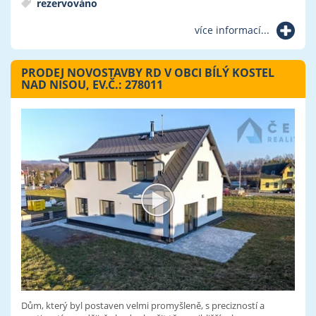
rezervováno
více informací...
PRODEJ NOVOSTAVBY RD V OBCI BÍLÝ KOSTEL
NAD NISOU, EV.Č.: 278011
Dům, který byl postaven velmi promyšleně, s precizností a