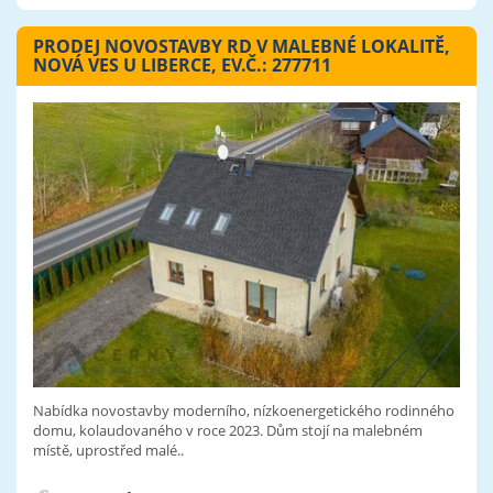
PRODEJ NOVOSTAVBY RD V MALEBNÉ LOKALITĚ,
NOVÁ VES U LIBERCE, EV.Č.: 277711
Nabídka novostavby moderního, nízkoenergetického rodinného
domu, kolaudovaného v roce 2023. Dům stojí na malebném
místě, uprostřed malé..