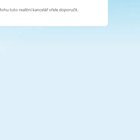
u tuto realitní kancelář vřele doporučit.