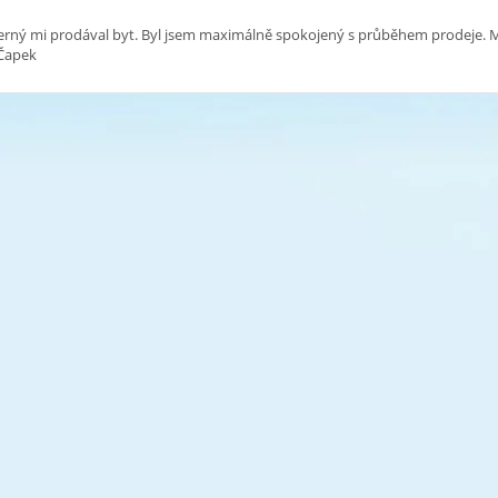
rný mi prodával byt. Byl jsem maximálně spokojený s průběhem prodeje. Moh
 Čapek