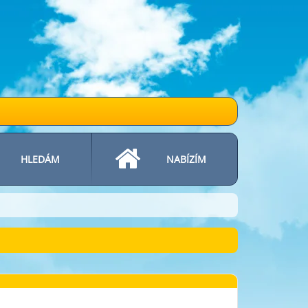
HLEDÁM
NABÍZÍM