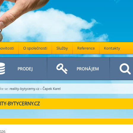
vitosti
O společnosti
Služby
Reference
Kontakty
PRODEJ
PRONÁJEM
te se:
reality-bytycerny.cz
»
Čapek Karel
ITY-BYTYCERNY.CZ
026