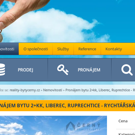
vitosti
O společnosti
Služby
Reference
Kontakty
PRODEJ
PRONÁJEM
te se:
reality-bytycerny.cz
»
Nemovitosti
»
Pronájem bytu 2+kk, Liberec, Ruprechtice - R
ÁJEM BYTU 2+KK, LIBEREC, RUPRECHTICE - RYCHTÁŘSKÁ U
Cena
Kategori