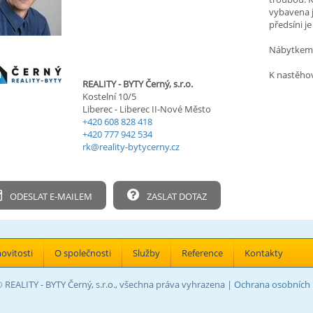
vybavena 
předsíni je
Nábytkem
K nastěhov
REALITY - BYTY Černý, s.r.o.
Kostelní 10/5
Liberec - Liberec II-Nové Město
+420 608 828 418
+420 777 942 534
rk@reality-bytycerny.cz
ODESLAT E-MAILEM
ZASLAT DOTAZ
vitosti
O společnosti
Služby
Reference
Kontakty
 REALITY - BYTY Černý, s.r.o., všechna práva vyhrazena |
Ochrana osobních 