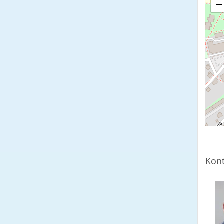
−
Kont