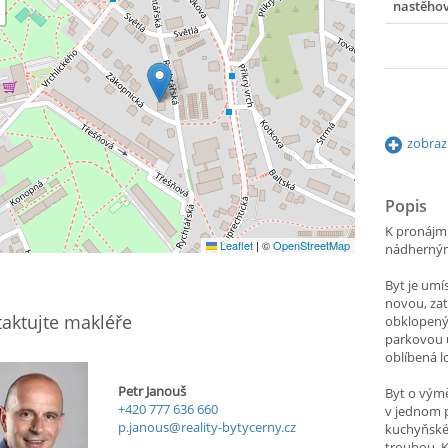
nastěho
zobraz
Popis
K pronájmu
Leaflet
|
©
OpenStreetMap
nádherným
Byt je um
novou, zat
aktujte makléře
obklopený 
parkovou ú
oblíbená l
Petr Janouš
Byt o výmě
+420 777 636 660
v jednom p
p.janous@reality-bytycerny.cz
kuchyňské
troubou. K