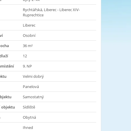
Rychtářská, Liberec - Liberec XIV-
Ruprechtice
Liberec
ví
Osobní
locha
36 m²
dlaží
12
umístění
9. NP
ektu
Velmi dobrý
Panelová
bjektu
Samostatný
 objektu
Sídliště
a
Obytná
Ihned