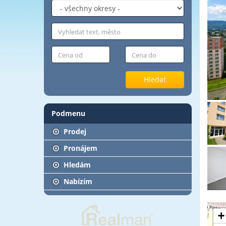
Hledat
Podmenu
Prodej
Pronájem
Hledám
Nabízím
+