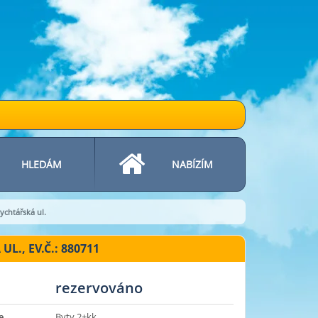
HLEDÁM
NABÍZÍM
ychtářská ul.
L., EV.Č.: 880711
rezervováno
e
Byty 2+kk