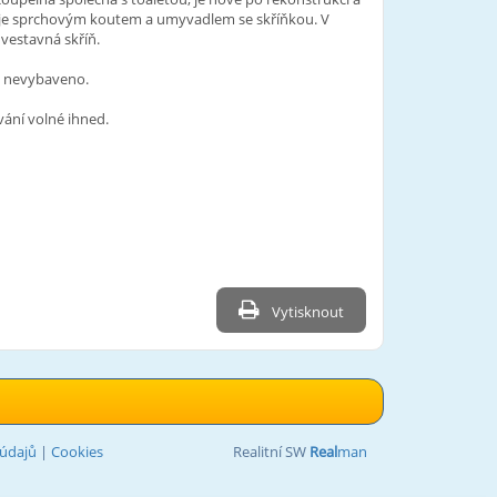
je sprchovým koutem a umyvadlem se skříňkou. V
 vestavná skříň.
 nevybaveno.
ání volné ihned.
Vytisknout
údajů
|
Cookies
Realitní SW
Real
man