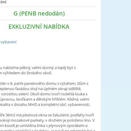
vání
G (PENB nedodán)
EXKLUZIVNÍ NABÍDKA
 vybavení
 nabízíme pěkný, velmi slunný a teplý byt s
 výhledem do širokého okolí.
ístěn v 8. patře panelového domu s výtahem. Dům s
eplenou fasádou stojí na úplném okraji sídliště,
vzrostlou zelení. Okolí domu tvoří rozlehlá louka s
pravou, lavičkami a dětským hřištěm. Klidná, velmi
okalita v dosahu MHD a kompletní obč. vybavenosti.
ře 36m2 má plastová okna se žaluziemi, podlahy tvoří
okoji mozaikové parkety, v druhém je položeno lino. V
m koutě je umístěna linka s plynovým sporákem a
oupelna společná s toaletou, je nově po rekonstrukci a