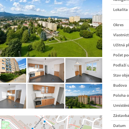
Lokalita
Okres
Vlastnict
Užitná p
Počet po
Podlaží 
Stav obj
Budova
Poloha o
Umístění
Zástavb
Datum